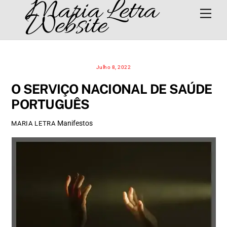
Maria Letra
Skip
Men
Website
to
content
Julho 8, 2022
O SERVIÇO NACIONAL DE SAÚDE
PORTUGUÊS
Manifestos
MARIA LETRA