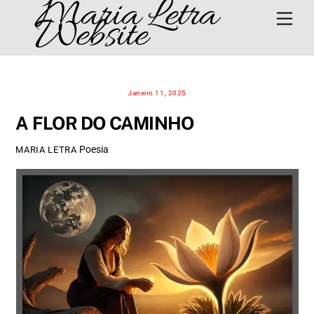
Maria Letra
Skip
Men
Website
to
content
Janeiro 11, 2025
A FLOR DO CAMINHO
Poesia
MARIA LETRA