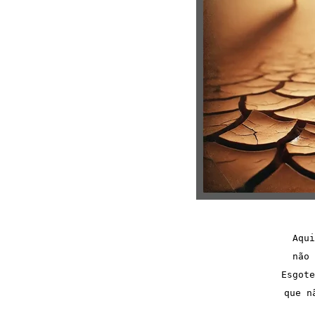
Aqui
não 
Esgote
que n