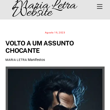
Maria Letra
Skip
Men
Website
to
content
Agosto 19, 2023
VOLTO A UM ASSUNTO
CHOCANTE
Manifestos
MARIA LETRA