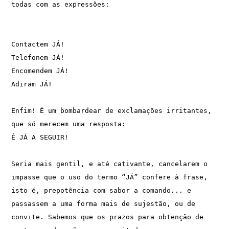
todas com as expressões: 
Contactem JÁ!              
Telefonem JÁ!                  
Encomendem JÁ!                 
Adiram JÁ!
Enfim! É um bombardear de exclamações irritantes, 
que só merecem uma resposta:                      
É JÁ A SEGUIR!
Seria mais gentil, e até cativante, cancelarem o 
impasse que o uso do termo “JÁ” confere à frase, 
isto é, prepotência com sabor a comando... e 
passassem a uma forma mais de sujestão, ou de 
convite. Sabemos que os prazos para obtenção de 