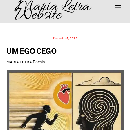
Maria Letra
Skip
Men
Website
to
content
Fevereiro 4, 2025
UM EGO CEGO
Poesia
MARIA LETRA