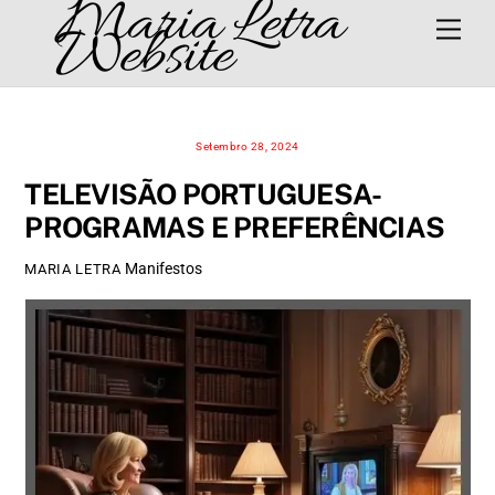
Maria Letra
Skip
Men
Website
to
content
Setembro 28, 2024
TELEVISÃO PORTUGUESA-
PROGRAMAS E PREFERÊNCIAS
Manifestos
MARIA LETRA