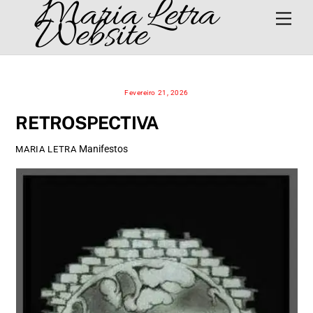
Maria Letra
Skip
Men
Website
to
content
Fevereiro 21, 2026
RETROSPECTIVA
Manifestos
MARIA LETRA