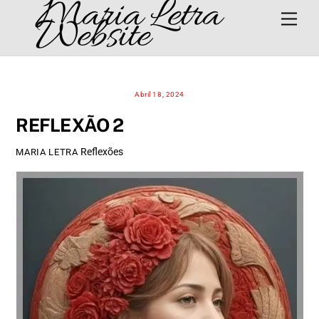
Maria Letra
Skip
Men
Website
to
content
Abril 18, 2024
REFLEXÃO 2
Reflexões
MARIA LETRA