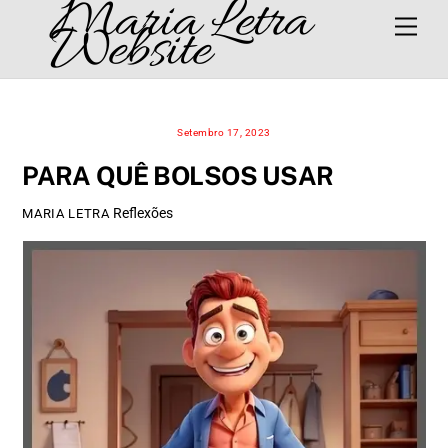
Maria Letra
Skip
Men
Website
to
content
Setembro 17, 2023
PARA QUÊ BOLSOS USAR
Reflexões
MARIA LETRA