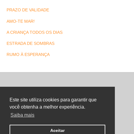
PRAZO DE VALIDADE
AMO-TE MAR!
A CRIANÇA TODOS OS DIAS
ESTRADA DE SOMBRAS
RUMO À ESPERANÇA
Back
To
Este site utiliza cookies para garantir que
Top
você obtenha a melhor experiência.
Saiba mais
©
Maria Letra Website
2026
Copyright. All Rights Reserved.
Aceitar