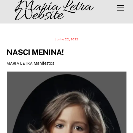
Maria Letra
Skip
Men
Website
to
content
Junho 22, 2022
NASCI MENINA!
Manifestos
MARIA LETRA