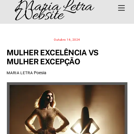
Maria Letra
Skip
Men
Website
to
content
Outubro 16, 2024
MULHER EXCELÊNCIA VS
MULHER EXCEPÇÃO
Poesia
MARIA LETRA