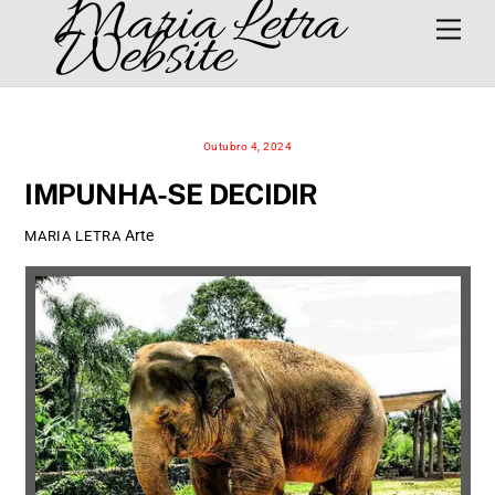
Maria Letra
Skip
Men
Website
to
content
Outubro 4, 2024
IMPUNHA-SE DECIDIR
Arte
MARIA LETRA