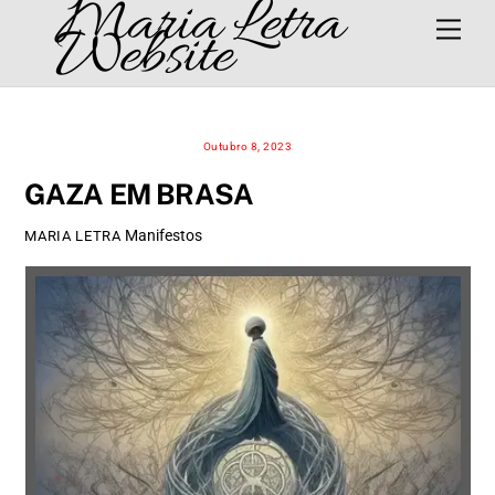
Maria Letra
Skip
Men
Website
to
content
Outubro 8, 2023
GAZA EM BRASA
Manifestos
MARIA LETRA