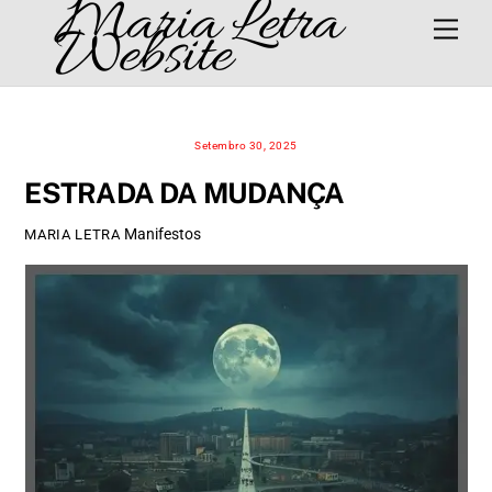
Maria Letra
Skip
Men
Website
to
content
Setembro 30, 2025
ESTRADA DA MUDANÇA
Manifestos
MARIA LETRA