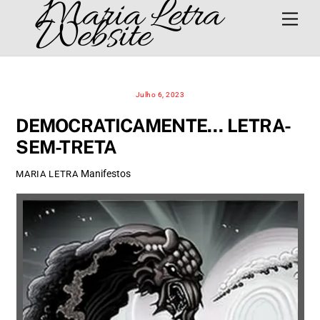
Maria Letra
Skip
Men
Website
to
content
Julho 6, 2023
DEMOCRATICAMENTE… LETRA-
SEM-TRETA
Manifestos
MARIA LETRA