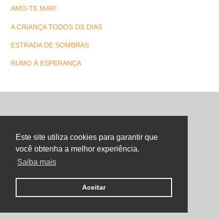
AMO-TE MAR!
A CRIANÇA TODOS OS DIAS
ESTRADA DE SOMBRAS
RUMO À ESPERANÇA
Back
To
Este site utiliza cookies para garantir que
Top
você obtenha a melhor experiência.
Saiba mais
©
Maria Letra Website
2026
Copyright. All Rights Reserved.
Aceitar