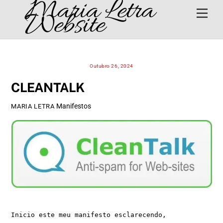
Maria Letra
Skip
Men
Website
to
content
Outubro 26, 2024
CLEANTALK
Manifestos
MARIA LETRA
Inicio este meu manifesto esclarecendo, 