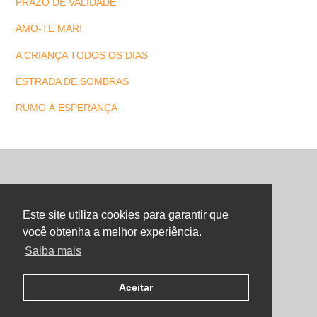
PRAZO DE VALIDADE
AMO-TE MAR!
A CRIANÇA TODOS OS DIAS
ESTRADA DE SOMBRAS
RUMO À ESPERANÇA
Back
To
Este site utiliza cookies para garantir que
Top
você obtenha a melhor experiência.
Saiba mais
©
Maria Letra Website
2026
Copyright. All Rights Reserved.
Aceitar