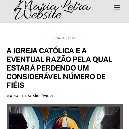
Maria Letra
Skip
Men
Website
to
content
Julho 16, 2023
A IGREJA CATÓLICA E A
EVENTUAL RAZÃO PELA QUAL
ESTARÁ PERDENDO UM
CONSIDERÁVEL NÚMERO DE
FIÉIS
Manifestos
MARIA LETRA