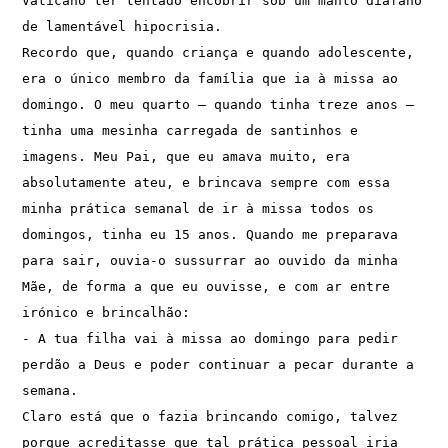
Vaticano ter tentado encobrir sob um manto diáfano 
de lamentável hipocrisia. 
Recordo que, quando criança e quando adolescente, 
era o único membro da família que ia à missa ao 
domingo. O meu quarto – quando tinha treze anos – 
tinha uma mesinha carregada de santinhos e 
imagens. Meu Pai, que eu amava muito, era 
absolutamente ateu, e brincava sempre com essa 
minha prática semanal de ir à missa todos os 
domingos, tinha eu 15 anos. Quando me preparava 
para sair, ouvia-o sussurrar ao ouvido da minha 
Mãe, de forma a que eu ouvisse, e com ar entre 
irónico e brincalhão: 
- A tua filha vai à missa ao domingo para pedir 
perdão a Deus e poder continuar a pecar durante a 
semana. 
Claro está que o fazia brincando comigo, talvez 
porque acreditasse que tal prática pessoal iria 