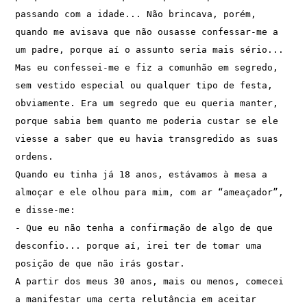
passando com a idade... Não brincava, porém, 
quando me avisava que não ousasse confessar-me a 
um padre, porque aí o assunto seria mais sério... 
Mas eu confessei-me e fiz a comunhão em segredo, 
sem vestido especial ou qualquer tipo de festa, 
obviamente. Era um segredo que eu queria manter, 
porque sabia bem quanto me poderia custar se ele 
viesse a saber que eu havia transgredido as suas 
ordens. 
Quando eu tinha já 18 anos, estávamos à mesa a 
almoçar e ele olhou para mim, com ar “ameaçador”, 
e disse-me: 
- Que eu não tenha a confirmação de algo de que 
desconfio... porque aí, irei ter de tomar uma 
posição de que não irás gostar.
A partir dos meus 30 anos, mais ou menos, comecei 
a manifestar uma certa relutância em aceitar 