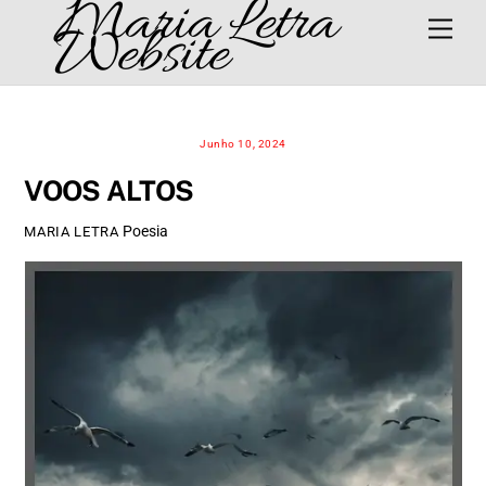
Maria Letra
Skip
Men
Website
to
content
Junho 10, 2024
VOOS ALTOS
Poesia
MARIA LETRA