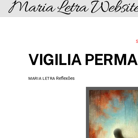
Maria Letra Websit
Skip
to
content
VIGILIA PERM
Reflexões
MARIA LETRA