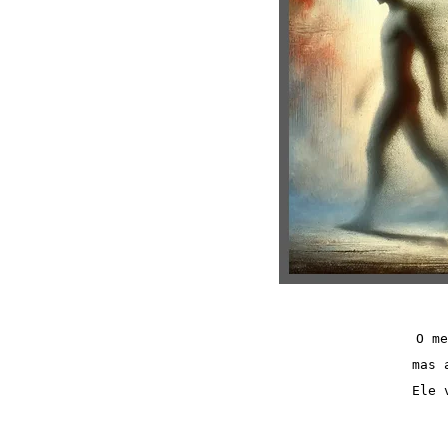
O me
mas 
Ele 