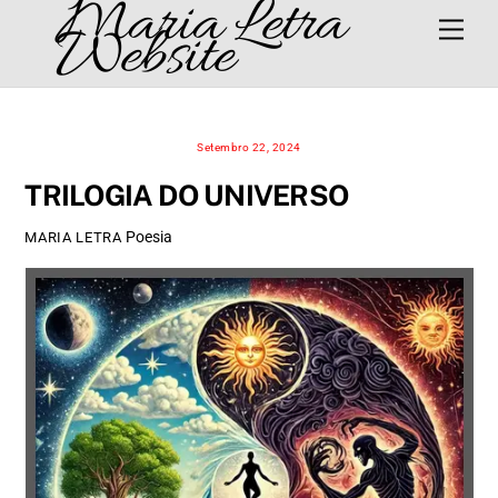
Maria Letra
Skip
Men
Website
to
content
Setembro 22, 2024
TRILOGIA DO UNIVERSO
Poesia
MARIA LETRA