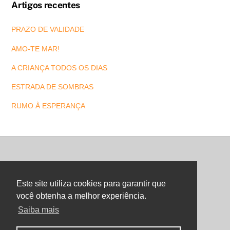
Artigos recentes
PRAZO DE VALIDADE
AMO-TE MAR!
A CRIANÇA TODOS OS DIAS
ESTRADA DE SOMBRAS
RUMO À ESPERANÇA
Back
To
Este site utiliza cookies para garantir que
Top
você obtenha a melhor experiência.
Saiba mais
©
Maria Letra Website
2026
Copyright. All Rights Reserved.