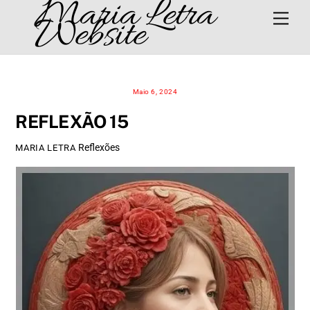
Maria Letra
Skip
Men
Website
to
content
Maio 6, 2024
REFLEXÃO 15
Reflexões
MARIA LETRA