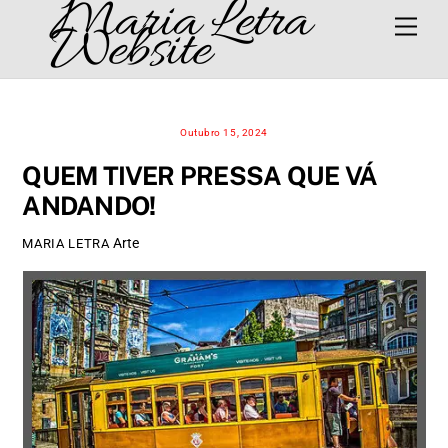
Maria Letra
Skip
Men
Website
to
content
Outubro 15, 2024
QUEM TIVER PRESSA QUE VÁ
ANDANDO!
Arte
MARIA LETRA