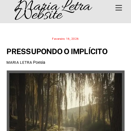
Maria Letra
Skip
Men
Website
to
content
Fevereiro 16, 2026
PRESSUPONDO O IMPLÍCITO
Poesia
MARIA LETRA