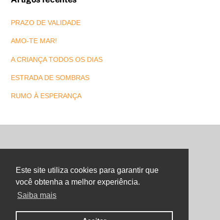
PRAZO DE VALIDADE
AMO-TE MAR!
A CRIANÇA TODOS OS DIAS
ESTRADA DE SOMBRAS
RUMO À ESPERANÇA
Back
To
Este site utiliza cookies para garantir que
Top
você obtenha a melhor experiência.
Saiba mais
©
Maria Letra Website
2026
Copyright. All Rights Reserved.