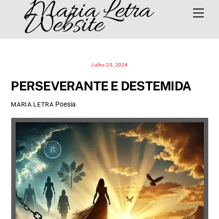
Maria Letra
Skip
Men
Website
to
content
Julho 20, 2024
PERSEVERANTE E DESTEMIDA
Poesia
MARIA LETRA