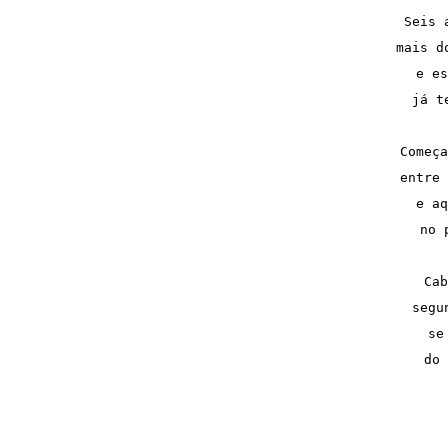
Seis 
mais d
e es
já t
Começa
entre 
e aq
no 
Cab
segu
se
do 