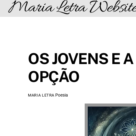
Maria Letra Websit
Skip
to
content
OS JOVENS E 
OPÇÃO
Poesia
MARIA LETRA