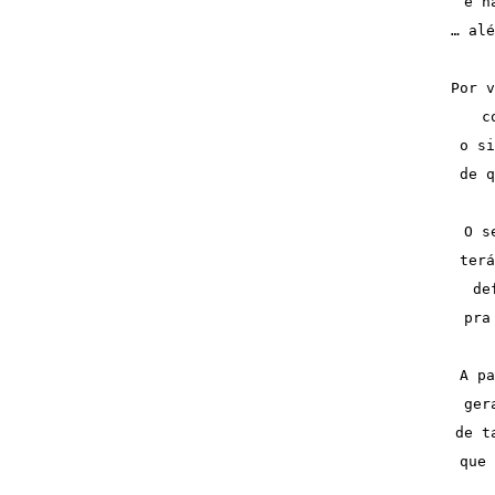
e n
… alé
Por v
c
o si
de q
O s
terá
de
pra
A pa
ger
de t
que 