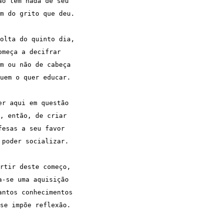
ão tem nada de seu
m do grito que deu.
olta do quinto dia,
omeça a decifrar
m ou não de cabeça
uem o quer educar.
er aqui em questão
, então, de criar 
fesas a seu favor
 poder socializar.
rtir deste começo,
a-se uma aquisição
antos conhecimentos
se impõe reflexão.