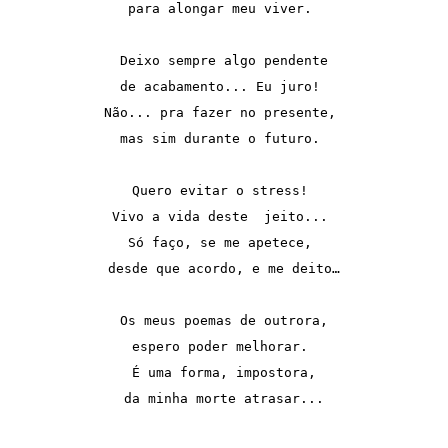
para alongar meu viver. 

Deixo sempre algo pendente

de acabamento... Eu juro! 

Não... pra fazer no presente, 

mas sim durante o futuro. 

Quero evitar o stress! 

Vivo a vida deste  jeito... 

Só faço, se me apetece, 

desde que acordo, e me deito…

Os meus poemas de outrora,

espero poder melhorar. 

É uma forma, impostora,

da minha morte atrasar...
