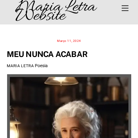
Maria Letra
Skip
Men
Website
to
content
Março 11, 2024
MEU NUNCA ACABAR
Poesia
MARIA LETRA