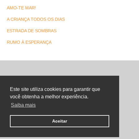
AMO-TE MAR!
A CRIANÇA TODOS OS DIAS
ESTRADA DE SOMBRAS
RUMO À ESPERANÇA
Back
To
Este site utiliza cookies para garantir que
Top
você obtenha a melhor experiência.
Saiba mais
©
Maria Letra Website
2026
Copyright. All Rights Reserved.
Aceitar