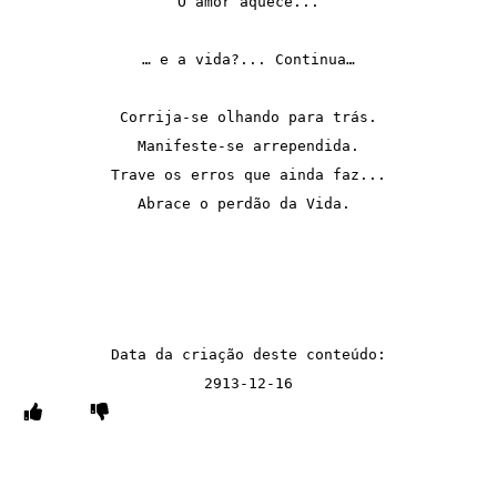
O amor aquece...

… e a vida?... Continua…

Corrija-se olhando para trás.

Manifeste-se arrependida.

Trave os erros que ainda faz...

Abrace o perdão da Vida. 

Data da criação deste conteúdo:

2913-12-16