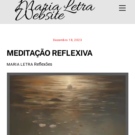
Maria Letra
Skip
Men
Website
to
content
Dezembro 18, 2023
MEDITAÇÃO REFLEXIVA
Reflexões
MARIA LETRA