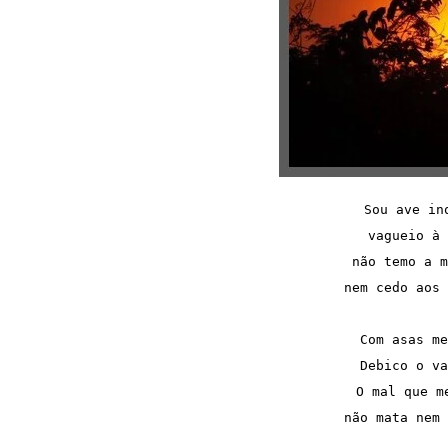
Sou ave in
vagueio à 
não temo a m
nem cedo aos 
Com asas me
Debico o va
O mal que m
não mata nem 