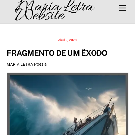
Maria Letra
Skip
Men
Website
to
content
Abril 9, 2024
FRAGMENTO DE UM ÊXODO
Poesia
MARIA LETRA