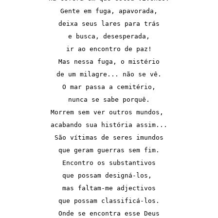
Gente em fuga, apavorada,

deixa seus lares para trás

e busca, desesperada,

ir ao encontro de paz!

Mas nessa fuga, o mistério

de um milagre... não se vê.

O mar passa a cemitério,

nunca se sabe porquê.

Morrem sem ver outros mundos, 

acabando sua história assim...

São vítimas de seres imundos

que geram guerras sem fim.

Encontro os substantivos

que possam designá-los, 

mas faltam-me adjectivos

que possam classificá-los.

Onde se encontra esse Deus
