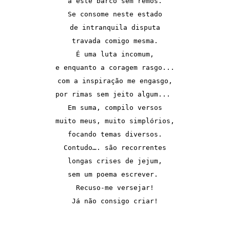
a este barco sem remos.

Se consome neste estado

de intranquila disputa

travada comigo mesma.

É uma luta incomum,

e enquanto a coragem rasgo...

com a inspiração me engasgo,

por rimas sem jeito algum... 

Em suma, compilo versos

muito meus, muito simplórios,

focando temas diversos.

Contudo…. são recorrentes

longas crises de jejum,

sem um poema escrever. 

Recuso-me versejar!

Já não consigo criar!
