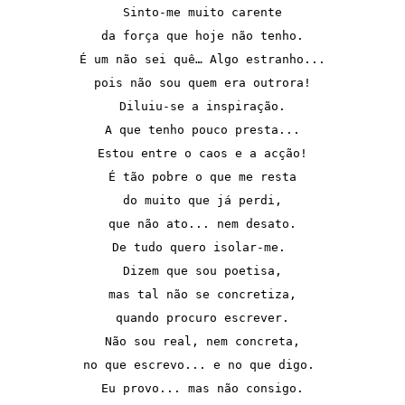
Sinto-me muito carente

da força que hoje não tenho.

É um não sei quê… Algo estranho...

pois não sou quem era outrora!

Diluiu-se a inspiração.

A que tenho pouco presta...

Estou entre o caos e a acção!

É tão pobre o que me resta

do muito que já perdi,

que não ato... nem desato.

De tudo quero isolar-me. 

Dizem que sou poetisa,

mas tal não se concretiza,

quando procuro escrever.

Não sou real, nem concreta,

no que escrevo... e no que digo. 

Eu provo... mas não consigo.
