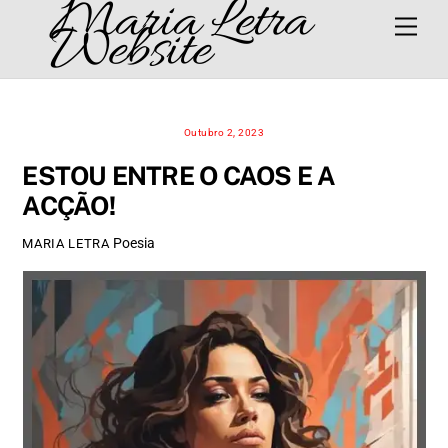
Maria Letra
Skip
Men
Website
to
content
Outubro 2, 2023
ESTOU ENTRE O CAOS E A
ACÇÃO!
Poesia
MARIA LETRA