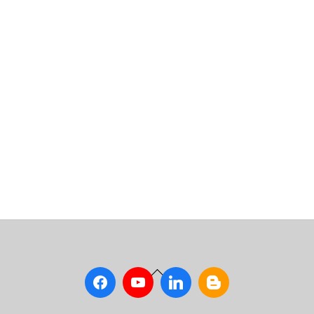
Back
To
Top