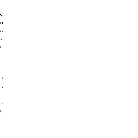
 
e 
, 
 
 
ª 
á 
a 
e 
o 