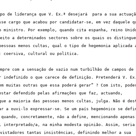
po de liderança que V. Ex.ª desejará  para a sua actuação
sse cargo que acabou por candidatar-se, em vez daquele qu
o ministro. Por exemplo, quando cita espanha, reino Unido
eito a determinados sectores sobre os quais os distingue,
pessoas menos cultas, qual o tipo de hegemonia aplicada a
: coersiva, cultural ou política. 
mpre com a sensação de vazio num turbilhão de campos de 
r indefinido o que carece de definição. Pretenderá V. Ex.
em muitas outras que essa poderá gerar” ? Com isto, poder
estar defendido pelas afirmações que faz, actuando, 
que a maioria das pessoas menos cultas, julga. Não é dest
ar a ouvi-lo expressar-se. Se um país hegemónico se defin
 quando, concretamente, não a define, mencionando apenas 
l interpretado/a, na minha modesta opinião. Assim, seria 
vistadores tantas insistências, definindo melhor a sua 