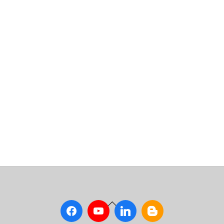
Back
To