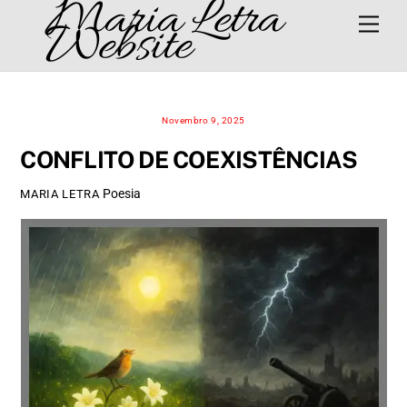
Maria Letra
Skip
Men
Website
to
content
Novembro 9, 2025
CONFLITO DE COEXISTÊNCIAS
Poesia
MARIA LETRA