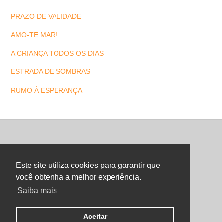
PRAZO DE VALIDADE
AMO-TE MAR!
A CRIANÇA TODOS OS DIAS
ESTRADA DE SOMBRAS
RUMO À ESPERANÇA
Back
To
Este site utiliza cookies para garantir que
Top
você obtenha a melhor experiência.
Saiba mais
©
Maria Letra Website
2026
Copyright. All Rights Reserved.
Aceitar