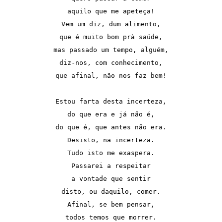
aquilo que me apeteça!

Vem um diz, dum alimento,

que é muito bom prà saúde,

mas passado um tempo, alguém,

diz-nos, com conhecimento,

que afinal, não nos faz bem!

Estou farta desta incerteza,

do que era e já não é,

do que é, que antes não era.

Desisto, na incerteza.

Tudo isto me exaspera.

Passarei a respeitar

a vontade que sentir

disto, ou daquilo, comer.

Afinal, se bem pensar,

todos temos que morrer.
