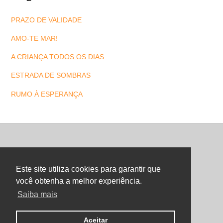
PRAZO DE VALIDADE
AMO-TE MAR!
A CRIANÇA TODOS OS DIAS
ESTRADA DE SOMBRAS
RUMO À ESPERANÇA
Back
To
Este site utiliza cookies para garantir que
Top
você obtenha a melhor experiência.
Saiba mais
©
Maria Letra Website
2026
Copyright. All Rights Reserved.
Aceitar