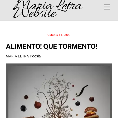
Maria Letra
Skip
Men
Website
to
content
Outubro 11, 2023
ALIMENTO! QUE TORMENTO!
Poesia
MARIA LETRA