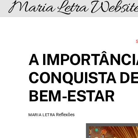
Maria Letra Websit
Skip
to
content
A IMPORTÂNCI
CONQUISTA DE 
BEM-ESTAR
Reflexões
MARIA LETRA