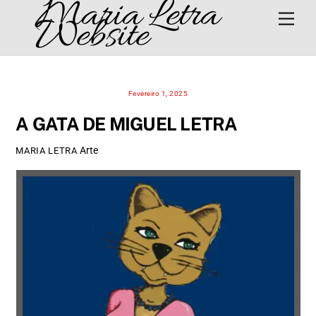
Maria Letra
Skip
Men
Website
to
content
Fevereiro 1, 2025
A GATA DE MIGUEL LETRA
Arte
MARIA LETRA