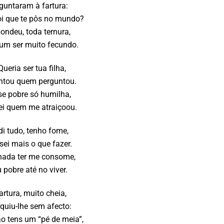
guntaram à fartura:
i que te pôs no mundo?
ondeu, toda ternura,
um ser muito fecundo.
ueria ser tua filha,
tou quem perguntou.
se pobre só humilha,
ei quem me atraiçoou.
di tudo, tenho fome,
sei mais o que fazer.
nada ter me consome,
 pobre até no viver.
artura, muito cheia,
rquiu-lhe sem afecto:
o tens um “pé de meia”,