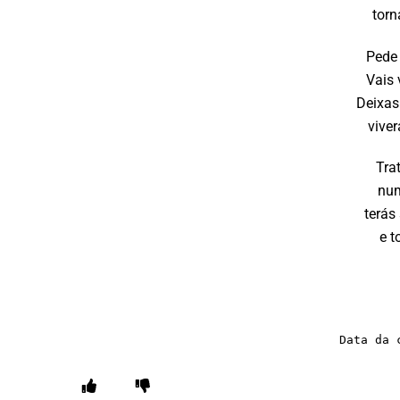
torn
Pede
Vais 
Deixas 
vive
Tra
num
terás
e t
Data da 