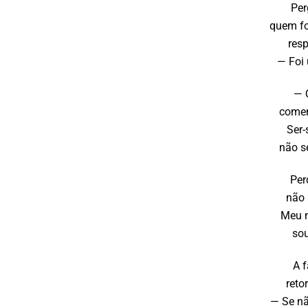
Per
quem fo
resp
— Foi 
— Q
comen
Ser-
não s
Per
não 
Meu 
sou
A f
reto
— Se nã