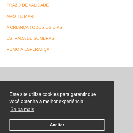
PRAZO DE VALIDADE
AMO-TE MAR!
A CRIANÇA TODOS OS DIAS
ESTRADA DE SOMBRAS
RUMO À ESPERANÇA
Back
To
Este site utiliza cookies para garantir que
Top
você obtenha a melhor experiência.
Saiba mais
©
Maria Letra Website
2026
Copyright. All Rights Reserved.
Aceitar