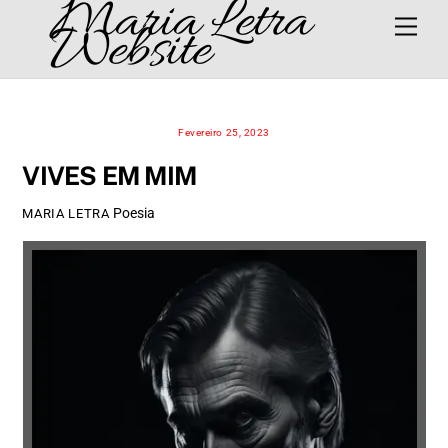
Maria Letra
Skip
Men
Website
to
content
Fevereiro 25, 2023
VIVES EM MIM
Poesia
MARIA LETRA