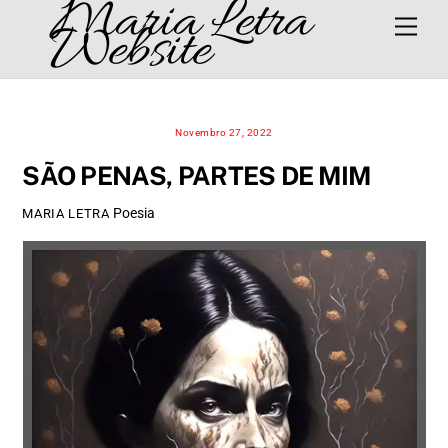
Maria Letra
Skip
Men
Website
to
content
Novembro 27, 2022
SÃO PENAS, PARTES DE MIM
Poesia
MARIA LETRA