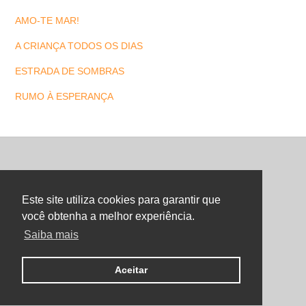
AMO-TE MAR!
A CRIANÇA TODOS OS DIAS
ESTRADA DE SOMBRAS
RUMO À ESPERANÇA
Back
To
Este site utiliza cookies para garantir que
Top
você obtenha a melhor experiência.
Saiba mais
©
Maria Letra Website
2026
Copyright. All Rights Reserved.
Aceitar