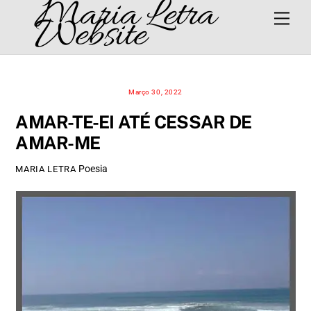
Maria Letra
Skip
Men
Website
to
content
Março 30, 2022
AMAR-TE-EI ATÉ CESSAR DE
AMAR-ME
Poesia
MARIA LETRA